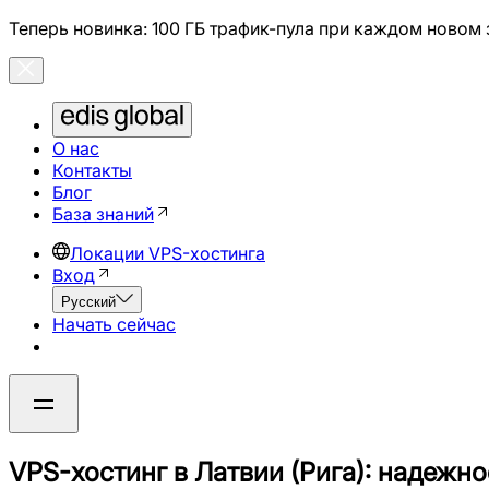
Теперь новинка: 100 ГБ трафик-пула при каждом новом
О нас
Контакты
Блог
База знаний
Локации VPS-хостинга
Вход
Русский
Начать сейчас
VPS-хостинг в Латвии (Рига): надежн