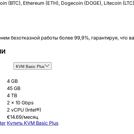
 (BTC), Ethereum (ETH), Dogecoin (DOGE), Litecoin (LTC)
м безотказной работы более 99,9%, гарантируя, что ваш
ии
KVM Basic Plus
4 GB
45 GB
4 TB
2 x 10 Gbps
2 vCPU (Intel®)
€
14.69
/
месяц
ter
Купить
KVM Basic Plus