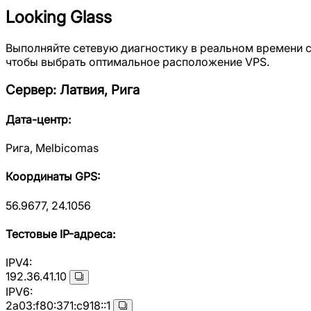
Looking Glass
Выполняйте сетевую диагностику в реальном времени с 
чтобы выбрать оптимальное расположение VPS.
Сервер
:
Латвия, Рига
Дата-центр
:
Рига, Melbicomas
Координаты GPS
:
56.9677, 24.1056
Тестовые IP-адреса
:
IPV4:
192.36.41.10
IPV6:
2a03:f80:371:c918::1