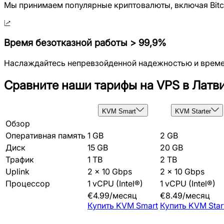
Мы принимаем популярные криптовалюты, включая Bitcoin
Время безотказной работы > 99,9%
Наслаждайтесь непревзойденной надежностью и времене
Сравните наши тарифы на VPS в Латв
KVM Smart
KVM Starter
Обзор
Оперативная память
1 GB
2 GB
Диск
15 GB
20 GB
Трафик
1 TB
2 TB
Uplink
2 x 10 Gbps
2 x 10 Gbps
Процессор
1 vCPU (Intel®)
1 vCPU (Intel®)
€
4.99
/
месяц
€
8.49
/
месяц
Купить
KVM Smart
Купить
KVM Star