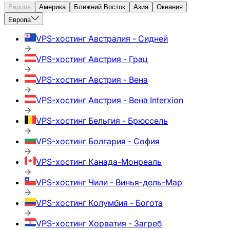
Европа
Америка
Ближний Восток
Азия
Океания
Европа
VPS-хостинг
Австралия - Сидней
VPS-хостинг
Австрия - Грац
VPS-хостинг
Австрия - Вена
VPS-хостинг
Австрия - Вена Interxion
VPS-хостинг
Бельгия - Брюссель
VPS-хостинг
Болгария - София
VPS-хостинг
Канада-Монреаль
VPS-хостинг
Чили - Винья-дель-Мар
VPS-хостинг
Колумбия - Богота
VPS-хостинг
Хорватия - Загреб