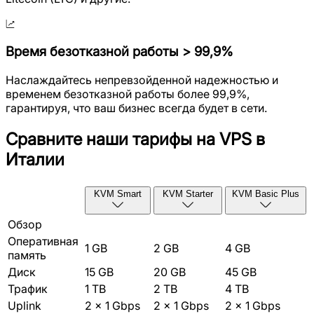
Время безотказной работы > 99,9%
Наслаждайтесь непревзойденной надежностью и
временем безотказной работы более 99,9%,
гарантируя, что ваш бизнес всегда будет в сети.
Сравните наши тарифы на VPS в
Италии
KVM Smart
KVM Starter
KVM Basic Plus
Обзор
Оперативная
1 GB
2 GB
4 GB
память
Диск
15 GB
20 GB
45 GB
Трафик
1 TB
2 TB
4 TB
Uplink
2 x 1 Gbps
2 x 1 Gbps
2 x 1 Gbps