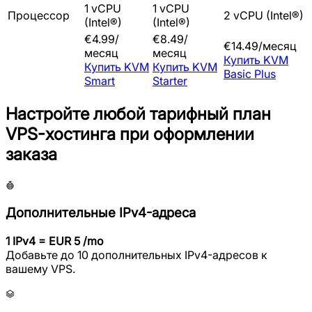
1 vCPU
1 vCPU
Процессор
2 vCPU (Intel®)
(Intel®)
(Intel®)
€
4.99
/
€
8.49
/
€
14.49
/
месяц
месяц
месяц
Купить
KVM
Купить
KVM
Купить
KVM
Basic Plus
Smart
Starter
Настройте любой тарифный план
VPS-хостинга при оформлении
заказа
Дополнительные IPv4-адреса
1 IPv4 = EUR 5 /mo
Добавьте до 10 дополнительных IPv4-адресов к
вашему VPS.