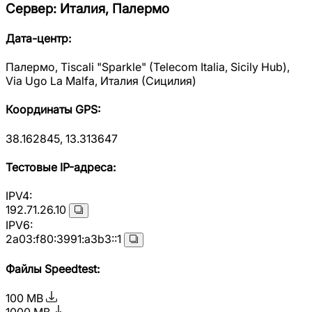
Сервер
:
Италия, Палермо
Дата-центр
:
Палермо, Tiscali "Sparkle" (Telecom Italia, Sicily Hub),
Via Ugo La Malfa, Италия (Сицилия)
Координаты GPS
:
38.162845, 13.313647
Тестовые IP-адреса
:
IPV4:
192.71.26.10
IPV6:
2a03:f80:3991:a3b3::1
Файлы Speedtest
:
100 MB
1000 MB