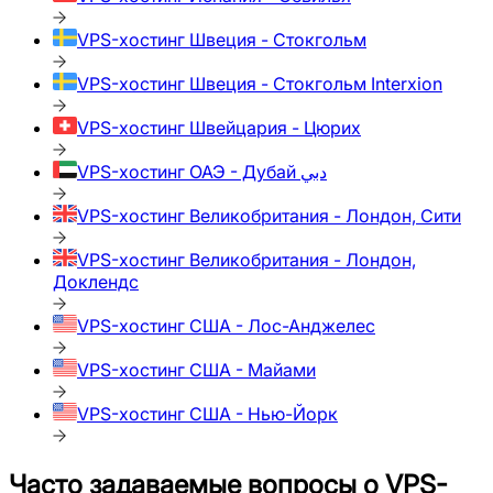
VPS-хостинг
Швеция - Стокгольм
VPS-хостинг
Швеция - Стокгольм Interxion
VPS-хостинг
Швейцария - Цюрих
VPS-хостинг
ОАЭ - Дубай دبي
VPS-хостинг
Великобритания - Лондон, Сити
VPS-хостинг
Великобритания - Лондон,
Доклендс
VPS-хостинг
США - Лос-Анджелес
VPS-хостинг
США - Майами
VPS-хостинг
США - Нью-Йорк
Часто задаваемые вопросы о VPS-