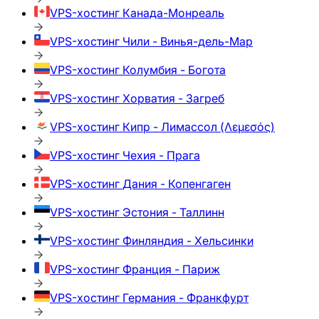
VPS-хостинг
Канада-Монреаль
VPS-хостинг
Чили - Винья-дель-Мар
VPS-хостинг
Колумбия - Богота
VPS-хостинг
Хорватия - Загреб
VPS-хостинг
Кипр - Лимассол (Λεμεσός)
VPS-хостинг
Чехия - Прага
VPS-хостинг
Дания - Копенгаген
VPS-хостинг
Эстония - Таллинн
VPS-хостинг
Финляндия - Хельсинки
VPS-хостинг
Франция - Париж
VPS-хостинг
Германия - Франкфурт