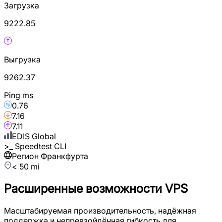
Загрузка
9222.85
Выгрузка
9262.37
Ping ms
0.76
7.16
7.11
EDIS Global
>_
Speedtest CLI
Регион Франкфурта
< 50 mi
Расширенные возможности VPS
Масштабируемая производительность, надёжная
поддержка и непревзойдённая гибкость для