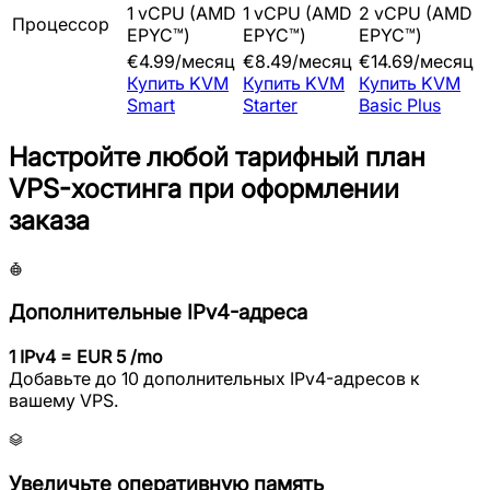
1 vCPU (AMD
1 vCPU (AMD
2 vCPU (AMD
Процессор
EPYC™)
EPYC™)
EPYC™)
€
4.99
/
месяц
€
8.49
/
месяц
€
14.69
/
месяц
Купить
KVM
Купить
KVM
Купить
KVM
Smart
Starter
Basic Plus
Настройте любой тарифный план
VPS-хостинга при оформлении
заказа
Дополнительные IPv4-адреса
1 IPv4 = EUR 5 /mo
Добавьте до 10 дополнительных IPv4-адресов к
вашему VPS.
Увеличьте оперативную память