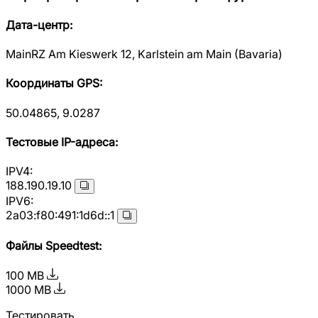
Дата-центр
:
MainRZ Am Kieswerk 12, Karlstein am Main (Bavaria)
Координаты GPS
:
50.04865, 9.0287
Тестовые IP-адреса
:
IPV4:
188.190.19.10
IPV6:
2a03:f80:491:1d6d::1
Файлы Speedtest
:
100 MB
1000 MB
Тестировать