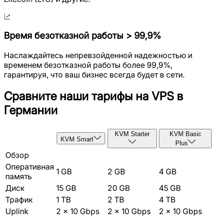
Время безотказной работы > 99,9%
Наслаждайтесь непревзойденной надежностью и
временем безотказной работы более 99,9%,
гарантируя, что ваш бизнес всегда будет в сети.
Сравните наши тарифы на VPS в
Германии
KVM Starter
KVM Basic
KVM Smart
Plus
Обзор
Оперативная
1 GB
2 GB
4 GB
память
Диск
15 GB
20 GB
45 GB
Трафик
1 TB
2 TB
4 TB
Uplink
2 x 10 Gbps
2 x 10 Gbps
2 x 10 Gbps