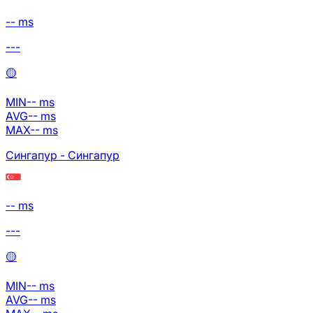
-- ms
---
🟡
MIN
--
ms
AVG
--
ms
MAX
--
ms
Сингапур - Сингапур
-- ms
---
🟡
MIN
--
ms
AVG
--
ms