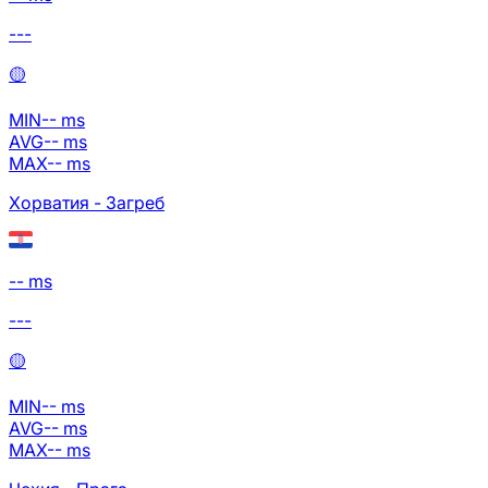
---
🟡
MIN
--
ms
AVG
--
ms
MAX
--
ms
Хорватия - Загреб
-- ms
---
🟡
MIN
--
ms
AVG
--
ms
MAX
--
ms