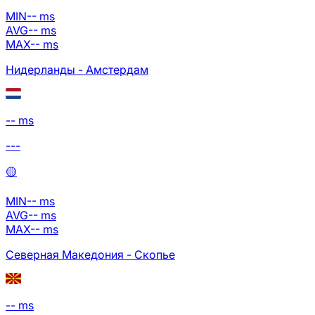
MIN
--
ms
AVG
--
ms
MAX
--
ms
Нидерланды - Амстердам
-- ms
---
🟡
MIN
--
ms
AVG
--
ms
MAX
--
ms
Северная Македония - Скопье
-- ms