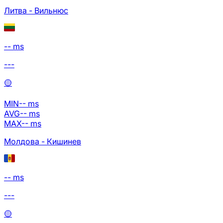
Литва - Вильнюс
-- ms
---
🟡
MIN
--
ms
AVG
--
ms
MAX
--
ms
Молдова - Кишинев
-- ms
---
🟡