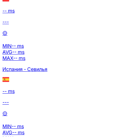
-- ms
---
🟡
MIN
--
ms
AVG
--
ms
MAX
--
ms
Испания - Севилья
-- ms
---
🟡
MIN
--
ms
AVG
--
ms