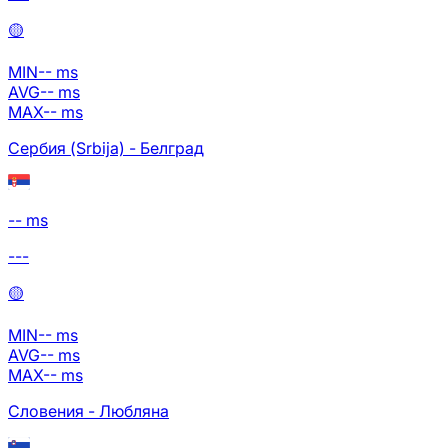
🟡
MIN
--
ms
AVG
--
ms
MAX
--
ms
Сербия (Srbija) - Белград
-- ms
---
🟡
MIN
--
ms
AVG
--
ms
MAX
--
ms
Словения - Любляна