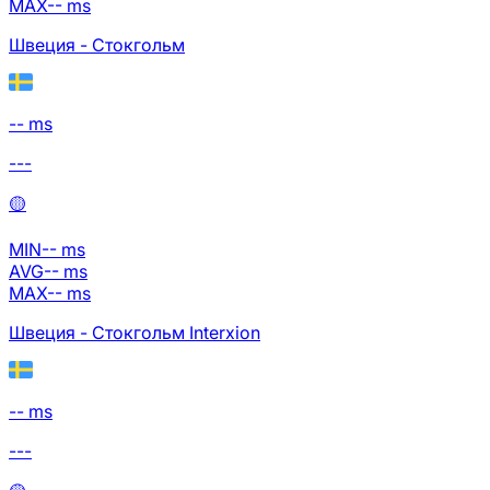
MAX
--
ms
Швеция - Стокгольм
-- ms
---
🟡
MIN
--
ms
AVG
--
ms
MAX
--
ms
Швеция - Стокгольм Interxion
-- ms
---