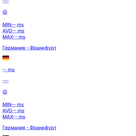
---
🟡
MIN
--
ms
AVG
--
ms
MAX
--
ms
Германия - Франкфурт
-- ms
---
🟡
MIN
--
ms
AVG
--
ms
MAX
--
ms
Германия - Франкфурт