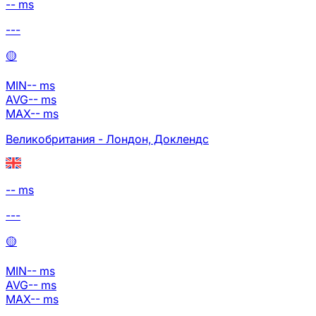
-- ms
---
🟡
MIN
--
ms
AVG
--
ms
MAX
--
ms
Великобритания - Лондон, Доклендс
-- ms
---
🟡
MIN
--
ms
AVG
--
ms
MAX
--
ms