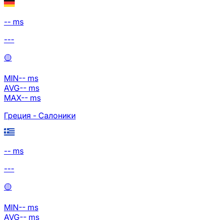
-- ms
---
🟡
MIN
--
ms
AVG
--
ms
MAX
--
ms
Греция - Салоники
-- ms
---
🟡
MIN
--
ms
AVG
--
ms