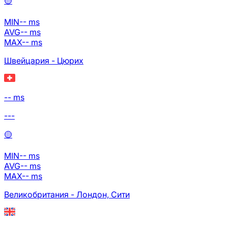
🟡
MIN
--
ms
AVG
--
ms
MAX
--
ms
Швейцария - Цюрих
-- ms
---
🟡
MIN
--
ms
AVG
--
ms
MAX
--
ms
Великобритания - Лондон, Сити