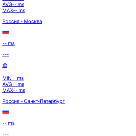
AVG
--
ms
MAX
--
ms
Россия - Москва
-- ms
---
🟡
MIN
--
ms
AVG
--
ms
MAX
--
ms
Россия - Санкт-Петербург
-- ms
---