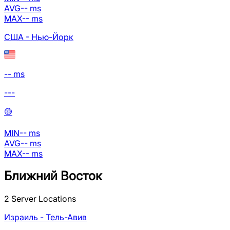
AVG
--
ms
MAX
--
ms
США - Нью-Йорк
-- ms
---
🟡
MIN
--
ms
AVG
--
ms
MAX
--
ms
Ближний Восток
2
Server Locations
Израиль - Тель-Авив