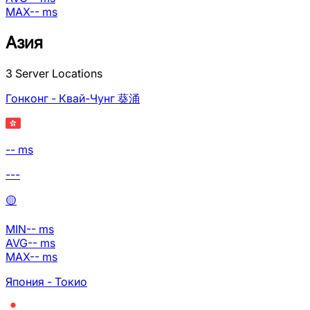
MAX
--
ms
Азия
3
Server Locations
Гонконг - Квай-Чунг 葵涌
-- ms
---
🟡
MIN
--
ms
AVG
--
ms
MAX
--
ms
Япония - Токио