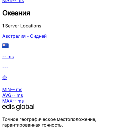
MAX
--
ms
Океания
1
Server Locations
Австралия - Сидней
-- ms
---
🟡
MIN
--
ms
AVG
--
ms
MAX
--
ms
Точное географическое местоположение,
гарантированная точность.