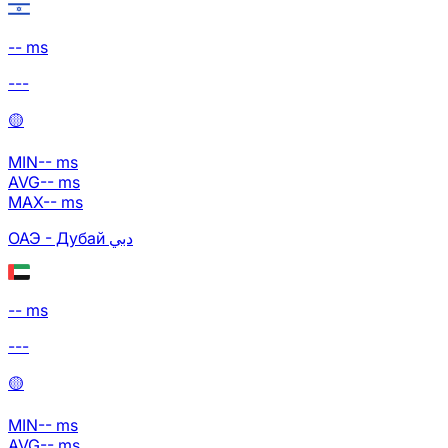
-- ms
---
🟡
MIN
--
ms
AVG
--
ms
MAX
--
ms
ОАЭ - Дубай دبي
-- ms
---
🟡
MIN
--
ms
AVG
--
ms