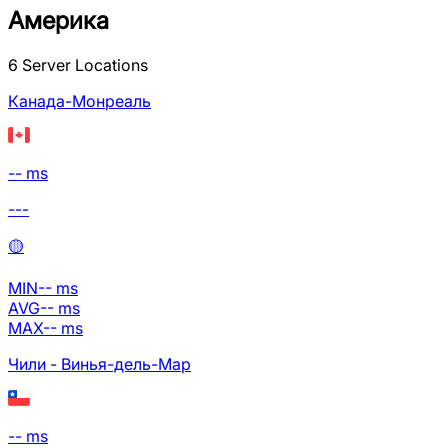
Америка
6
Server Locations
Канада-Монреаль
-- ms
---
🟡
MIN
--
ms
AVG
--
ms
MAX
--
ms
Чили - Винья-дель-Мар
-- ms