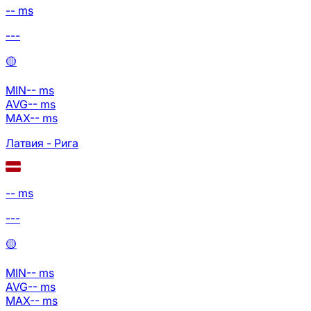
-- ms
---
🟡
MIN
--
ms
AVG
--
ms
MAX
--
ms
Латвия - Рига
-- ms
---
🟡
MIN
--
ms
AVG
--
ms
MAX
--
ms