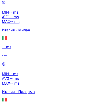
🟡
MIN
--
ms
AVG
--
ms
MAX
--
ms
Италия - Милан
-- ms
---
🟡
MIN
--
ms
AVG
--
ms
MAX
--
ms
Италия - Палермо