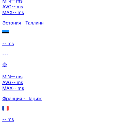
MIN
--
ms
AVG
--
ms
MAX
--
ms
Эстония - Таллинн
-- ms
---
🟡
MIN
--
ms
AVG
--
ms
MAX
--
ms
Франция - Париж
-- ms