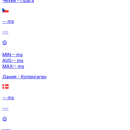
Чехия - Прага
-- ms
---
🟡
MIN
--
ms
AVG
--
ms
MAX
--
ms
Дания - Копенгаген
-- ms
---
🟡