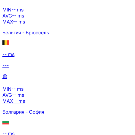
MIN
--
ms
AVG
--
ms
MAX
--
ms
Бельгия - Брюссель
-- ms
---
🟡
MIN
--
ms
AVG
--
ms
MAX
--
ms
Болгария - София
-- ms