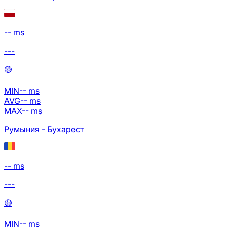
-- ms
---
🟡
MIN
--
ms
AVG
--
ms
MAX
--
ms
Румыния - Бухарест
-- ms
---
🟡
MIN
--
ms