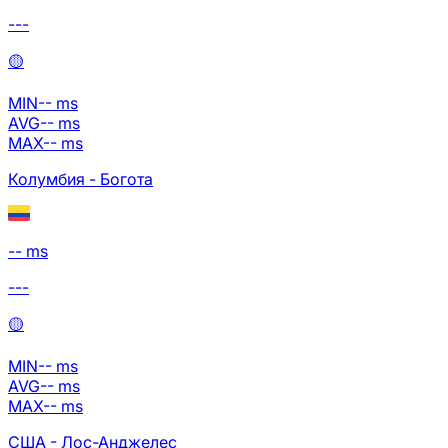
---
🟡
MIN
--
ms
AVG
--
ms
MAX
--
ms
Колумбия - Богота
-- ms
---
🟡
MIN
--
ms
AVG
--
ms
MAX
--
ms
США - Лос-Анджелес