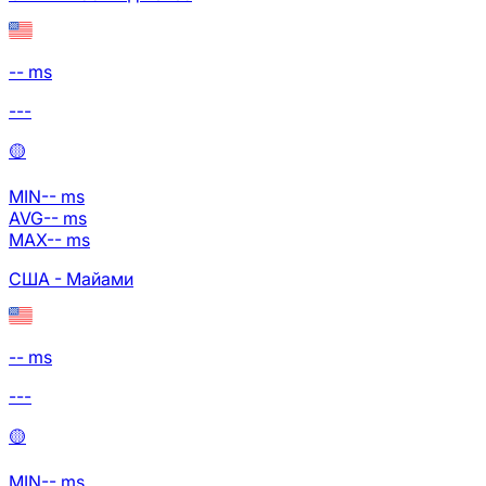
-- ms
---
🟡
MIN
--
ms
AVG
--
ms
MAX
--
ms
США - Майами
-- ms
---
🟡
MIN
--
ms