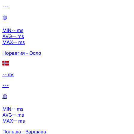
---
🟡
MIN
--
ms
AVG
--
ms
MAX
--
ms
Норвегия - Осло
-- ms
---
🟡
MIN
--
ms
AVG
--
ms
MAX
--
ms
Польша - Варшава