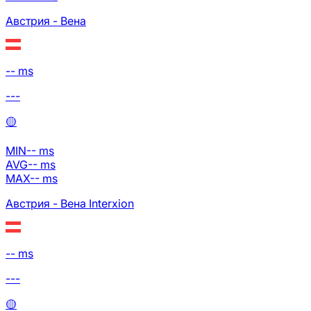
Австрия - Вена
-- ms
---
🟡
MIN
--
ms
AVG
--
ms
MAX
--
ms
Австрия - Вена Interxion
-- ms
---
🟡