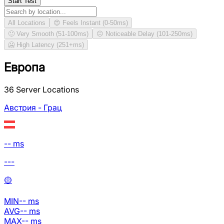
Start Test
All Locations
😍 Feels Instant (0-50ms)
🙂 Very Smooth (51-100ms)
😐 Noticeable Delay (101-250ms)
🥶 High Latency (251+ms)
Европа
36
Server Locations
Австрия - Грац
-- ms
---
🟡
MIN
--
ms
AVG
--
ms
MAX
--
ms