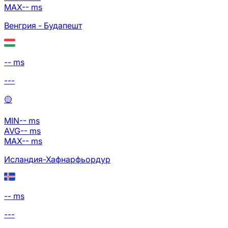
MAX
--
ms
Венгрия - Будапешт
-- ms
---
🟡
MIN
--
ms
AVG
--
ms
MAX
--
ms
Исландия-Хафнарфьордур
-- ms
---