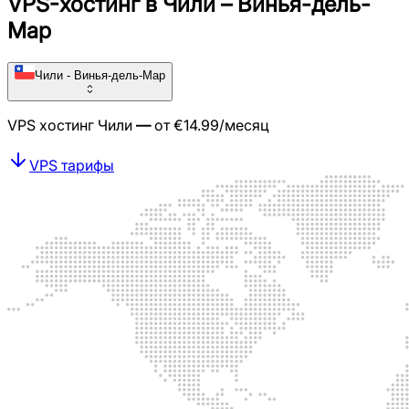
VPS-хостинг в Чили – Винья-дель-
Мар
Чили - Винья-дель-Мар
VPS хостинг
Чили
—
от
€
14.99
/месяц
VPS тарифы