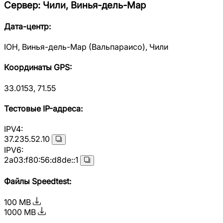
Сервер
:
Чили, Винья-дель-Мар
Дата-центр
:
IOH, Винья-дель-Мар (Вальпараисо), Чили
Координаты GPS
:
33.0153, 71.55
Тестовые IP-адреса
:
IPV4:
37.235.52.10
IPV6:
2a03:f80:56:d8de::1
Файлы Speedtest
:
100 MB
1000 MB