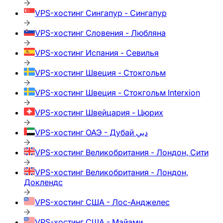
VPS-хостинг
Сингапур - Сингапур
VPS-хостинг
Словения - Любляна
VPS-хостинг
Испания - Севилья
VPS-хостинг
Швеция - Стокгольм
VPS-хостинг
Швеция - Стокгольм Interxion
VPS-хостинг
Швейцария - Цюрих
VPS-хостинг
ОАЭ - Дубай دبي
VPS-хостинг
Великобритания - Лондон, Сити
VPS-хостинг
Великобритания - Лондон,
Доклендс
VPS-хостинг
США - Лос-Анджелес
VPS-хостинг
США - Майами