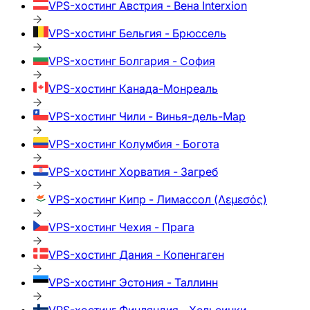
VPS-хостинг
Австрия - Вена Interxion
VPS-хостинг
Бельгия - Брюссель
VPS-хостинг
Болгария - София
VPS-хостинг
Канада-Монреаль
VPS-хостинг
Чили - Винья-дель-Мар
VPS-хостинг
Колумбия - Богота
VPS-хостинг
Хорватия - Загреб
VPS-хостинг
Кипр - Лимассол (Λεμεσός)
VPS-хостинг
Чехия - Прага
VPS-хостинг
Дания - Копенгаген
VPS-хостинг
Эстония - Таллинн