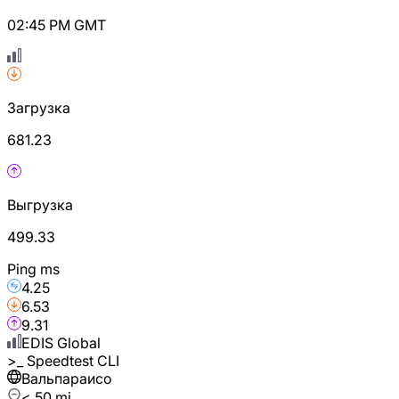
02:45 PM GMT
Загрузка
681.23
Выгрузка
499.33
Ping ms
4.25
6.53
9.31
EDIS Global
>_
Speedtest CLI
Вальпараисо
< 50 mi