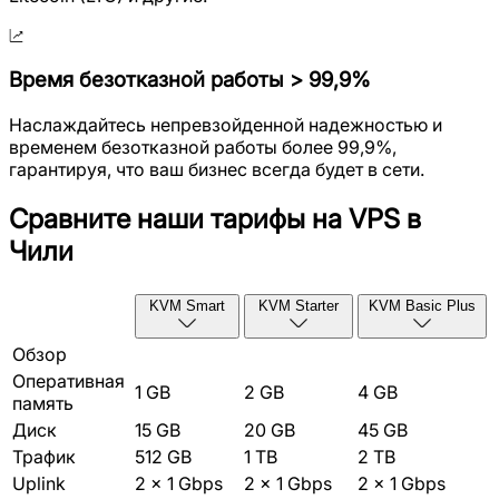
Время безотказной работы > 99,9%
Наслаждайтесь непревзойденной надежностью и
временем безотказной работы более 99,9%,
гарантируя, что ваш бизнес всегда будет в сети.
Сравните наши тарифы на VPS в
Чили
KVM Smart
KVM Starter
KVM Basic Plus
Обзор
Оперативная
1 GB
2 GB
4 GB
память
Диск
15 GB
20 GB
45 GB
Трафик
512 GB
1 TB
2 TB
Uplink
2 x 1 Gbps
2 x 1 Gbps
2 x 1 Gbps