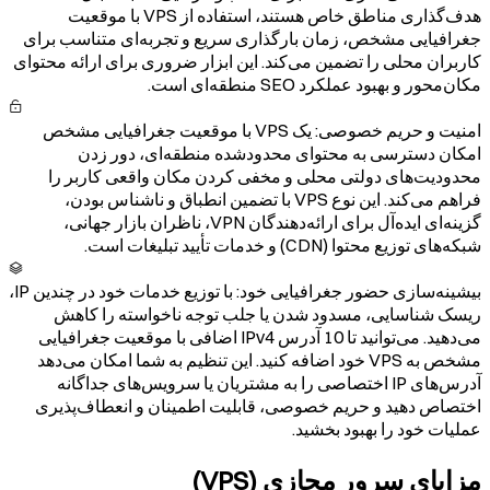
هدف‌گذاری مناطق خاص هستند، استفاده از VPS با موقعیت
جغرافیایی مشخص، زمان بارگذاری سریع و تجربه‌ای متناسب برای
کاربران محلی را تضمین می‌کند. این ابزار ضروری برای ارائه محتوای
مکان‌محور و بهبود عملکرد SEO منطقه‌ای است.
امنیت و حریم خصوصی
:
یک VPS با موقعیت جغرافیایی مشخص
امکان دسترسی به محتوای محدود‌شده منطقه‌ای، دور زدن
محدودیت‌های دولتی محلی و مخفی کردن مکان واقعی کاربر را
فراهم می‌کند. این نوع VPS با تضمین انطباق و ناشناس بودن،
گزینه‌ای ایده‌آل برای ارائه‌دهندگان VPN، ناظران بازار جهانی،
شبکه‌های توزیع محتوا (CDN) و خدمات تأیید تبلیغات است.
بیشینه‌سازی حضور جغرافیایی خود
:
با توزیع خدمات خود در چندین IP،
ریسک شناسایی، مسدود شدن یا جلب توجه ناخواسته را کاهش
می‌دهید. می‌توانید تا 10 آدرس IPv4 اضافی با موقعیت جغرافیایی
مشخص به VPS خود اضافه کنید. این تنظیم به شما امکان می‌دهد
آدرس‌های IP اختصاصی را به مشتریان یا سرویس‌های جداگانه
اختصاص دهید و حریم خصوصی، قابلیت اطمینان و انعطاف‌پذیری
عملیات خود را بهبود بخشید.
مزایای سرور مجازی (VPS)