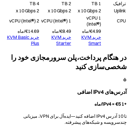
ترافیک
1 TB
2 TB
4 TB
2 x 10 Gbps
2 x 10 Gbps
2 x 10 Gbps
Uplink
1 vCPU
2 vCPU (Intel®)
1 vCPU (Intel®)
CPU
(Intel®)
4.99
€
/
ماه
8.49
€
/
ماه
14.69
€
/
ماه
خرید
KVM
خرید
KVM
خرید
KVM Basic
Plus
Starter
Smart
در هنگام پرداخت،پلن سرورمجازی خود را
شخصی‌سازی کنید
آدرس‌های IPv4 اضافی
+1 IPv4 = €5/ماه
تا 10 آدرس IPv4 اضافه کنید—ایده‌آل برای VPN، میزبانی
چندسرویسه و شبکه‌های پیشرفته.