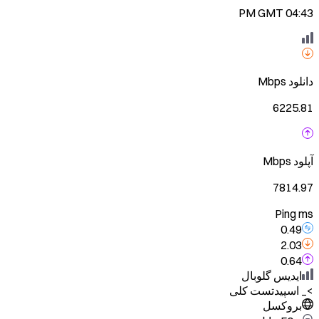
04:43 PM GMT
دانلود
Mbps
6225.81
آپلود
Mbps
7814.97
Ping ms
0.49
2.03
0.64
ایدیس گلوبال
>_
اسپیدتست کلی
بروکسل