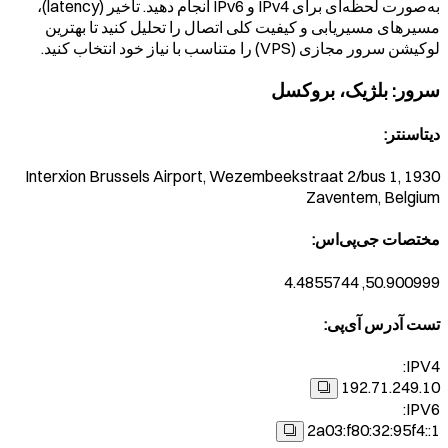
به‌صورت لحظه‌ای برای IPv4 و IPv6 انجام دهید. تأخیر (latency)،
مسیرهای مسیریابی و کیفیت کلی اتصال را تحلیل کنید تا بهترین
لوکیشن سرور مجازی (VPS) را متناسب با نیاز خود انتخاب کنید.
سرور
:
بلژیک، بروکسل
دیتاسنتر
:
Interxion Brussels Airport, Wezembeekstraat 2/bus 1, 1930
Zaventem, Belgium
مختصات جی‌پی‌اس
:
50.900999, 4.4855744
تست آدرس آی‌پی
:
IPV4:
192.71.249.10
IPV6:
2a03:f80:32:95f4::1