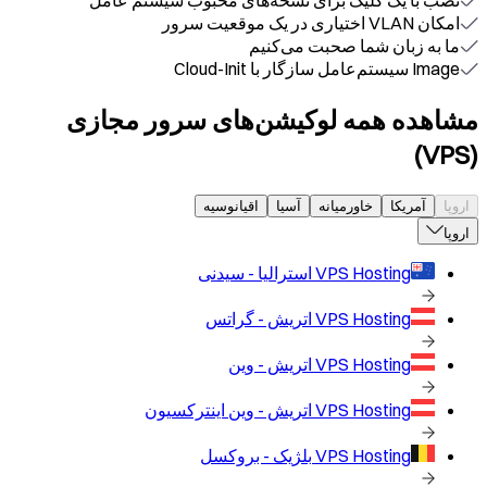
نصب با یک کلیک برای نسخه‌های محبوب سیستم عامل
امکان VLAN اختیاری در یک موقعیت سرور
ما به زبان شما صحبت می‌کنیم
Image سیستم‌عامل سازگار با Cloud-Init
مشاهده همه لوکیشن‌های سرور مجازی
(VPS)
اروپا
آمریکا
خاورمیانه
آسیا
اقیانوسیه
اروپا
VPS Hosting
استرالیا - سیدنی
VPS Hosting
اتریش - گراتس
VPS Hosting
اتریش - وین
VPS Hosting
اتریش - وین اینترکسیون
VPS Hosting
بلژیک - بروکسل