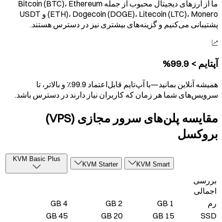
ما از ارزهای دیجیتال محبوب از جمله Bitcoin (BTC)، Ethereum
(ETH)، Dogecoin (DOGE)، Litecoin (LTC)، Monero و USDT
پشتیبانی می‌کنیم و گزینه‌های بیشتری نیز در دسترس هستند.
آپتایم > 99.9%
همیشه آنلاین بمانید—با آپ‌تایم قابل‌اعتماد 99.9٪ و بالاتر، تا
سرویس‌های شما هر زمان که کاربران نیاز دارند در دسترس باشد.
مقایسه پلن‌های سرور مجازی (VPS)
بروکسل
KVM Basic Plus
KVM Starter
KVM Smart
بررسی
اجمالی
رم
1 GB
2 GB
4 GB
45 GB
20 GB
15 GB
SSD