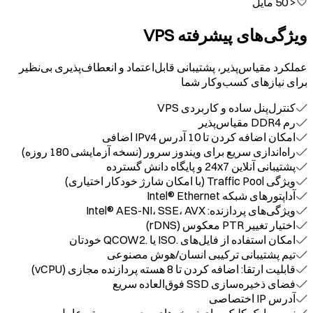
< 50 مایل
ویژگی‌های پیشرفته VPS
عملکرد مقیاس‌پذیر، پشتیبانی قابل‌اعتماد و انعطاف‌پذیری بی‌نظیر
برای نیازهای کسب‌وکار شما
کنترل‌پنل ساده و کاربردی VPS
رم DDR4 مقیاس‌پذیر
امکان اضافه کردن تا 10 آدرس IPv4 اضافی
راه‌اندازی سریع برای ویندوز سرور (نسخه آزمایشی 180 روزه)
پشتیبانی آنلاین 24x7 و پایگاه دانش گسترده
ویژگی Traffic Pool (با امکان شارژ خودکار اختیاری)
آداپتورهای شبکه Intel® Ethernet
ویژگی‌های پردازنده: Intel® AES-NI، SSE، AVX
اختیار تغییر PTR معکوس (rDNS)
امکان استفاده از فایل‌های .ISO یا .QCOW2 خودتان
تیم پشتیبانی ترکیبی انسان/هوش مصنوعی
قابلیت ارتقا: اضافه کردن تا 8 هسته پردازنده مجازی (vCPU)
فضای ذخیره‌سازی SSD فوق‌العاده سریع
آدرس IP اختصاصی