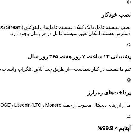
نصب خودکار
دسترس هستند. امکان تغییر سیستم‌عامل در هر زمان وجود دارد.
پشتیبانی ۲۴ ساعته، ۷ روز هفته، ۳۶۵ روز سال
تیم ما همیشه در کنار شماست—از طریق چت آنلاین، تلگرام، واتساپ یا ایمیل—تا در تمامی موارد مرتبط با VPS،
پرداخت‌های رمزارز
ما از ارزهای دیجیتال محبوب از جمله Bitcoin (BTC)، Ethereum (ETH)، Dogecoin (DOGE)، Litecoin (LTC)، Monero و USDT پشتیبانی می‌کنیم و گزینه‌های بیشتری نیز در دسترس هستند.
آپتایم > 99.9%