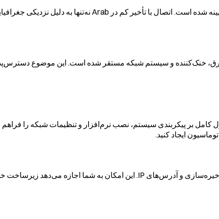
نه شده است. اتصال با تأخیر کم در
Arab
نه‌تنها به دلیل نزدیکی جغرافی
 VPS در EDIS Global در دیتاسنترهای Tier III یا Tier III+ با برق، خنک‌کننده و سیستم شبکه مستقر شده 
 کامل بر پیکربندی سیستم، نصب نرم‌افزار و تنظیمات شبکه را فراهم م
منابع VPS در هر زمان قابل ارتقا هستند، از جمله CPU، RAM، فضای ذخیره‌سازی و آدرس