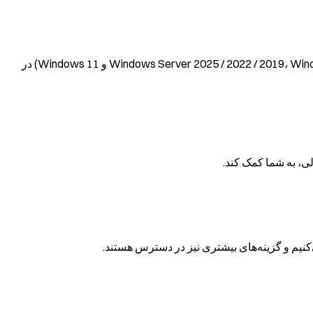
نصب سیستم‌عامل با یک کلیک: سیستم‌عامل‌های لینوکس (Debian 13، Ubuntu 24، Alma 9، Rocky 10، CentOS Stream) و ویندوز (Windows Server 2025 / 2022 / 2019، Windows 10 و Windows 11) در