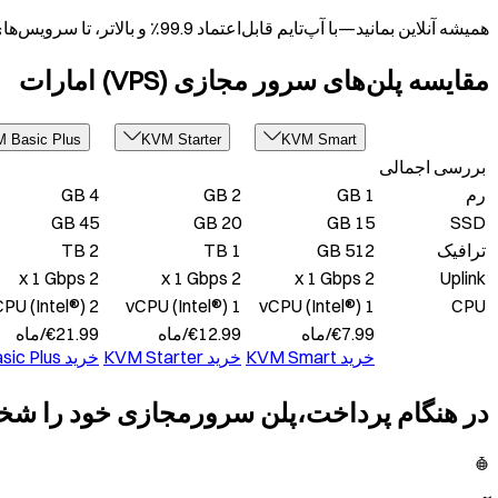
همیشه آنلاین بمانید—با آپ‌تایم قابل‌اعتماد 99.9٪ و بالاتر، تا سرویس‌های شما هر زمان که کاربران نیاز دارند در دسترس باشد.
مقایسه پلن‌های سرور مجازی (VPS) امارات
 Basic Plus
KVM Starter
KVM Smart
بررسی اجمالی
رم
1 GB
2 GB
4 GB
45 GB
20 GB
15 GB
SSD
ترافیک
512 GB
1 TB
2 TB
2 x 1 Gbps
2 x 1 Gbps
2 x 1 Gbps
Uplink
2 vCPU (Intel®)
1 vCPU (Intel®)
1 vCPU (Intel®)
CPU
7.99
€
/
ماه
12.99
€
/
ماه
21.99
€
/
ماه
خرید
KVM Smart
خرید
KVM Starter
خرید
ic Plus
در هنگام پرداخت،پلن سرورمجازی خود را شخ