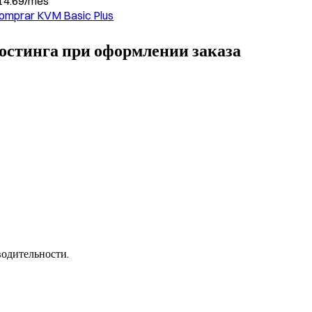
14.69
/
mes
omprar
KVM Basic Plus
остинга при оформлении заказа
одительности.