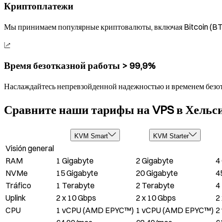
Криптоплатежи
Мы принимаем популярные криптовалюты, включая Bitcoin (BTC)
Время безотказной работы > 99,9%
Наслаждайтесь непревзойденной надежностью и временем безотка
Сравните наши тарифы на VPS в Хельс
KVM Smart
KVM Starter
Visión general
RAM
1 Gigabyte
2 Gigabyte
4
NVMe
15 Gigabyte
20 Gigabyte
4
Tráfico
1 Terabyte
2 Terabyte
4
Uplink
2 x 10 Gbps
2 x 10 Gbps
2
CPU
1 vCPU (AMD EPYC™)
1 vCPU (AMD EPYC™)
2