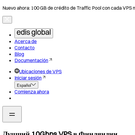
Nuevo ahora: 100 GB de crédito de Traffic Pool con cada VPS 
Acerca de
Contacto
Blog
Documentación
Ubicaciones de VPS
Iniciar sesión
Español
Comienza ahora
Лучший 10Gbps VPS в Финляндии