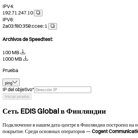
IPV4:
192.71.247.10
IPV6:
2a03:f80:358:ccee::1
Archivos de Speedtest
:
100 MB
1000 MB
Prueba
ping
IP del objetivo
*
Iniciar prueba
Сеть EDIS Global в Финляндии
Подключение в нашем дата-центре в Финляндии построено на о
покрытие. Среди основных операторов —
Cogent Communicati