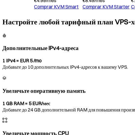
€
4.99
/
mes
€
8.49
/
mes
€
Comprar
KVM Smart
Comprar
KVM Starter
C
Настройте любой тарифный план VPS-х
Дополнительные IPv4-адреса
1 IPv4 = EUR 5 /mo
Добавьте до 10 дополнительных IPv4-адресов к вашему VPS.
Увеличьте оперативную память
1 GB RAM = 5 EUR/мес
Добавьте до 24 GB дополнительной RAM для повышения произв
Увеличьте мощность CPU