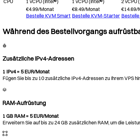
CPU
1 vCPU (Intel®)
1 vCPU (Intel®)
2 vCPU (
€
4.99
/
Monat
€
8.49
/
Monat
€
14.69
/
Bestelle
KVM Smart
Bestelle
KVM-Starter
Bestelle
Während des Bestellvorgangs aufrüstb
Zusätzliche IPv4-Adressen
1 IPv4 = 5 EUR/Monat
Fügen Sie bis zu 10 zusätzliche IPv4-Adressen zu Ihrem VPS hi
RAM-Aufrüstung
1 GB RAM = 5 EUR/Monat
Erweitern Sie auf bis zu 24 GB zusätzlichen RAM, um die Leistun