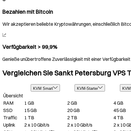
Bezahlen mit Bitcoin
Wir akzeptieren beliebte Kryptowährungen, einschließlich Bitc
Verfügbarkeit > 99,9%
Genieße unübertroffene Zuverlässigkeit mit einer Verfügbarkeit v
Vergleichen Sie Sankt Petersburg VPS T
KVM Smart
KVM-Starter
KVM 
Übersicht
RAM
1 GB
2 GB
4 GB
SSD
15 GB
20 GB
45 GB
Traffic
1 TB
2 TB
4 TB
Uplink
2 x 10 Gbit/s
2 x 10 Gbit/s
2 x 10 Gb