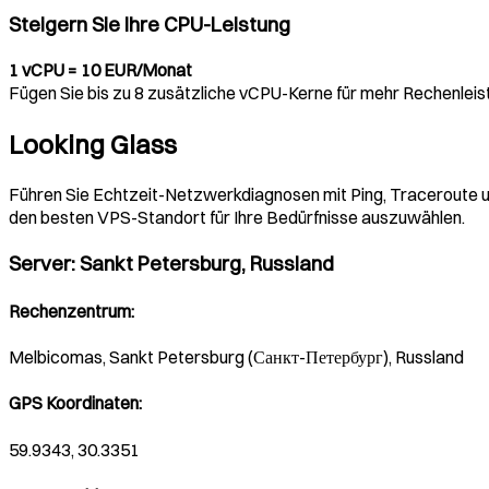
Steigern Sie Ihre CPU-Leistung
1 vCPU = 10 EUR/Monat
Fügen Sie bis zu 8 zusätzliche vCPU-Kerne für mehr Rechenleist
Looking Glass
Führen Sie Echtzeit-Netzwerkdiagnosen mit Ping, Traceroute un
den besten VPS-Standort für Ihre Bedürfnisse auszuwählen.
Server
:
Sankt Petersburg, Russland
Rechenzentrum
:
Melbicomas, Sankt Petersburg (Санкт-Петербург), Russland
GPS Koordinaten
:
59.9343, 30.3351