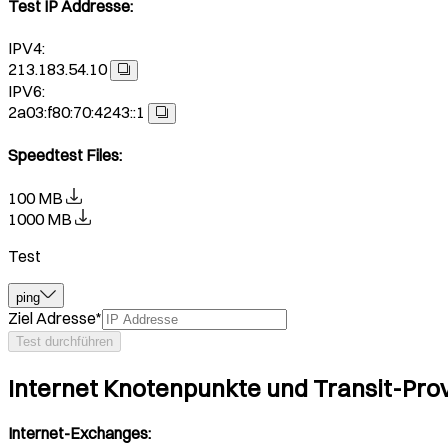
Test IP Addresse
:
IPV4:
213.183.54.10
IPV6:
2a03:f80:70:4243::1
Speedtest Files
:
100 MB
1000 MB
Test
ping
Ziel Adresse
*
Test durchführen
Internet Knotenpunkte und Transit-Pro
Internet-Exchanges: