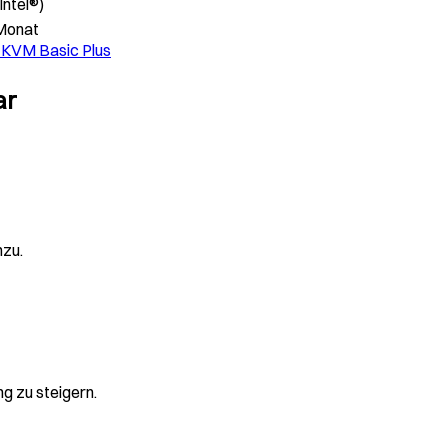
Intel®)
Monat
KVM Basic Plus
ar
nzu.
g zu steigern.