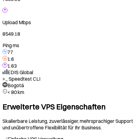
Upload
Mbps
8549.18
Ping ms
77
1.6
1.63
EDIS Global
>_
Speedtest CLI
Bogotá
< 80 km
Erweiterte VPS Eigenschaften
Skalierbare Leistung, zuverlässiger, mehrsprachiger Support
und unübertroffene Flexibilität für Ihr Business.