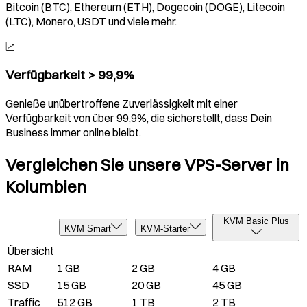
Bitcoin (BTC), Ethereum (ETH), Dogecoin (DOGE), Litecoin
(LTC), Monero, USDT und viele mehr.
Verfügbarkeit > 99,9%
Genieße unübertroffene Zuverlässigkeit mit einer
Verfügbarkeit von über 99,9%, die sicherstellt, dass Dein
Business immer online bleibt.
Vergleichen Sie unsere VPS-Server in
Kolumbien
KVM Basic Plus
KVM Smart
KVM-Starter
Übersicht
RAM
1 GB
2 GB
4 GB
SSD
15 GB
20 GB
45 GB
Traffic
512 GB
1 TB
2 TB