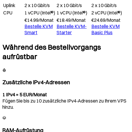
Uplink
2 x 10 Gbit/s
2 x 10 Gbit/s
2 x 10 Gbit/s
CPU
1 vCPU (Intel®)
1 vCPU (Intel®)
2 vCPU (Intel®)
€
14.99
/
Monat
€
18.49
/
Monat
€
24.69
/
Monat
Bestelle
KVM
Bestelle
KVM-
Bestelle
KVM
Smart
Starter
Basic Plus
Während des Bestellvorgangs
aufrüstbar
Zusätzliche IPv4-Adressen
1 IPv4 = 5 EUR/Monat
Fügen Sie bis zu 10 zusätzliche IPv4-Adressen zu Ihrem VPS
hinzu.
RAM-Aufrüstung