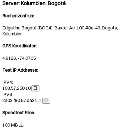
Server
:
Kolumbien, Bogotá
Rechenzentrum
:
EdgeUno Bogotá (BOG4), Baxtel, Ac. 100 #8a-49, Bogotá,
Kolumbien
GPS Koordinaten
:
4.6126, -74.0705
Test IP Addresse
:
IPV4:
103.57.250.10
IPV6:
2a03:f80:57:da31::1
Speedtest Files
:
100 MB