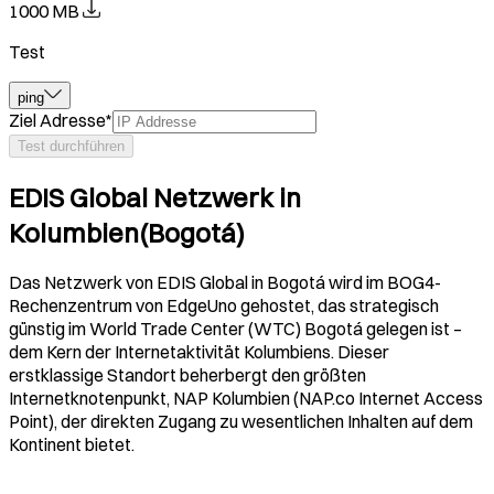
1000 MB
Test
ping
Ziel Adresse
*
Test durchführen
EDIS Global Netzwerk in
Kolumbien(Bogotá)
Das Netzwerk von EDIS Global in Bogotá wird im BOG4-
Rechenzentrum von EdgeUno gehostet, das strategisch
günstig im World Trade Center (WTC) Bogotá gelegen ist –
dem Kern der Internetaktivität Kolumbiens. Dieser
erstklassige Standort beherbergt den größten
Internetknotenpunkt, NAP Kolumbien (NAP.co Internet Access
Point), der direkten Zugang zu wesentlichen Inhalten auf dem
Kontinent bietet.