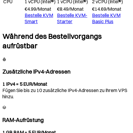
CPU
1 vCPU (Intel®)
1 vCPU (Intel®)
2 vCPU (Intel®)
€
4.99
/
Monat
€
8.49
/
Monat
€
14.69
/
Monat
Bestelle
KVM
Bestelle
KVM-
Bestelle
KVM
Smart
Starter
Basic Plus
Während des Bestellvorgangs
aufrüstbar
Zusätzliche IPv4-Adressen
1 IPv4 = 5 EUR/Monat
Fügen Sie bis zu 10 zusätzliche IPv4-Adressen zu Ihrem VPS
hinzu.
RAM-Aufrüstung
1 GB RAM = 5 EUR/Monat