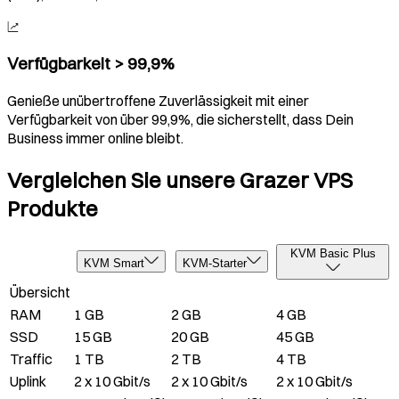
Verfügbarkeit > 99,9%
Genieße unübertroffene Zuverlässigkeit mit einer
Verfügbarkeit von über 99,9%, die sicherstellt, dass Dein
Business immer online bleibt.
Vergleichen Sie unsere Grazer VPS
Produkte
KVM Basic Plus
KVM Smart
KVM-Starter
Übersicht
RAM
1 GB
2 GB
4 GB
SSD
15 GB
20 GB
45 GB
Traffic
1 TB
2 TB
4 TB
Uplink
2 x 10 Gbit/s
2 x 10 Gbit/s
2 x 10 Gbit/s