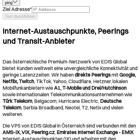
ping
Ziel Adresse
*
Test durchführen
Internet-Austauschpunkte, Peerings
und Transit-Anbieter
Das österreichische Premium-Netzwerk von EDIS Global
bietet Kunden weltweit eine unvergleichliche Konnektivität und
geringe Latenzzeiten. Wir haben
direkte Peerings
mit
Google,
Netflix, Twitch
, TikTok, Yahoo, Cloudflare, Hetzner, lokalen
Mobilfunkanbietern wie
A1, T-Mobile und Drei/Hutchinson
sowie internationalen Telekommunikationsunternehmen wie
Türk Telekom
, Belgacom, Hurricane Electric,
Deutsche
Telekom
, Serbia Broadband, Neotel, T2, Netix und vielen
weiteren.
Die VPS von EDIS Global in Österreich sind verbunden mit den
AMS-IX, VIX, Peering.cz
,
Emirates Internet Exchange - EMIX
Internet-Austauschpunkten (IX) und arbeiten mit den