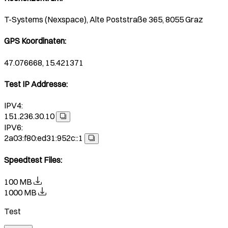
T-Systems (Nexspace), Alte Poststraße 365, 8055 Graz
GPS Koordinaten
:
47.076668, 15.421371
Test IP Addresse
:
IPV4:
151.236.30.10
IPV6:
2a03:f80:ed31:952c::1
Speedtest Files
:
100 MB
1000 MB
Test