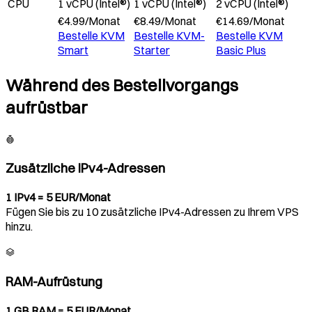
CPU
1 vCPU (Intel®)
1 vCPU (Intel®)
2 vCPU (Intel®)
€
4.99
/
Monat
€
8.49
/
Monat
€
14.69
/
Monat
Bestelle
KVM
Bestelle
KVM-
Bestelle
KVM
Smart
Starter
Basic Plus
Während des Bestellvorgangs
aufrüstbar
Zusätzliche IPv4-Adressen
1 IPv4 = 5 EUR/Monat
Fügen Sie bis zu 10 zusätzliche IPv4-Adressen zu Ihrem VPS
hinzu.
RAM-Aufrüstung
1 GB RAM = 5 EUR/Monat