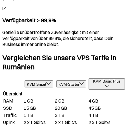
Verfügbarkeit > 99,9%
Genieße unübertroffene Zuverlässigkeit mit einer
Verfügbarkeit von über 99,9%, die sicherstellt, dass Dein
Business immer online bleibt.
Vergleichen Sie unsere VPS Tarife in
Rumänien
KVM Basic Plus
KVM Smart
KVM-Starter
Übersicht
RAM
1 GB
2 GB
4 GB
SSD
15 GB
20 GB
45 GB
Traffic
1 TB
2 TB
4 TB
Uplink
2 x 1 Gbit/s
2 x 1 Gbit/s
2 x 1 Gbit/s