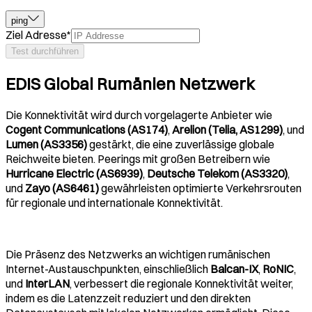
ping
Ziel Adresse
*
Test durchführen
EDIS Global Rumänien Netzwerk
Die Konnektivität wird durch vorgelagerte Anbieter wie
Cogent Communications (AS174)
,
Arelion (Telia, AS1299)
, und
Lumen (AS3356)
gestärkt, die eine zuverlässige globale
Reichweite bieten. Peerings mit großen Betreibern wie
Hurricane Electric (AS6939)
,
Deutsche Telekom (AS3320)
,
und
Zayo (AS6461)
gewährleisten optimierte Verkehrsrouten
für regionale und internationale Konnektivität.
Die Präsenz des Netzwerks an wichtigen rumänischen
Internet-Austauschpunkten, einschließlich
Balcan-IX
,
RoNIC
,
und
InterLAN
, verbessert die regionale Konnektivität weiter,
indem es die Latenzzeit reduziert und den direkten