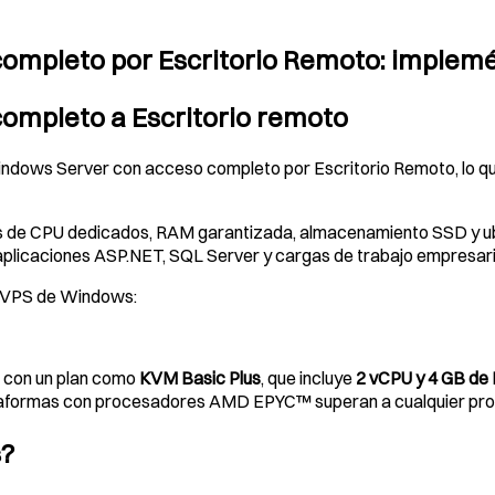
mpleto por Escritorio Remoto: implemén
ompleto a Escritorio remoto
dows Server con acceso completo por Escritorio Remoto, lo que 
 de CPU dedicados, RAM garantizada, almacenamiento SSD y ubi
 aplicaciones ASP.NET, SQL Server y cargas de trabajo empresari
u VPS de Windows:
 con un plan como
KVM Basic Plus
, que incluye
2 vCPU y 4 GB d
taformas con procesadores AMD EPYC™ superan a cualquier proc
s?