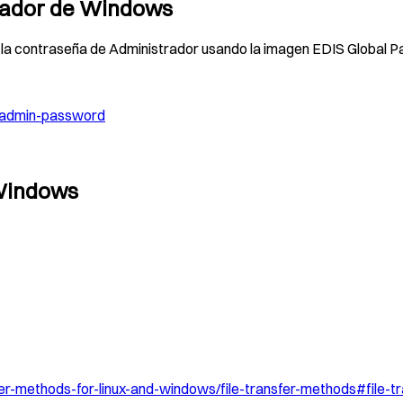
trador de Windows
 la contraseña de Administrador usando la imagen EDIS Global 
-admin-password
 Windows
fer-methods-for-linux-and-windows/file-transfer-methods#file-