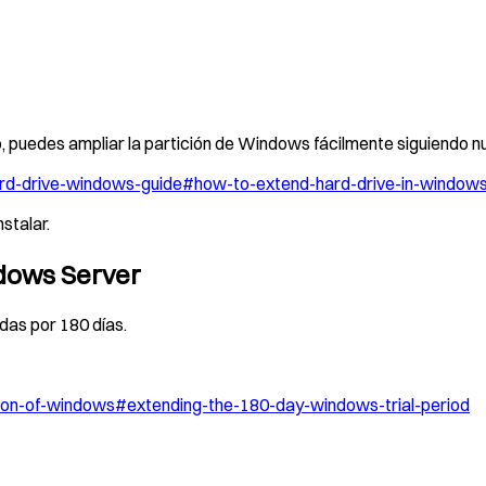
 puedes ampliar la partición de Windows fácilmente siguiendo nu
hard-drive-windows-guide#how-to-extend-hard-drive-in-window
stalar.
ndows Server
das por 180 días.
rsion-of-windows#extending-the-180-day-windows-trial-period