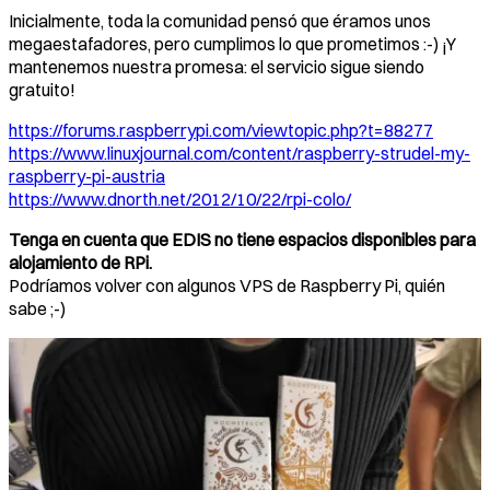
Inicialmente, toda la comunidad pensó que éramos unos
megaestafadores, pero cumplimos lo que prometimos :-) ¡Y
mantenemos nuestra promesa: el servicio sigue siendo
gratuito!
https://forums.raspberrypi.com/viewtopic.php?t=88277
https://www.linuxjournal.com/content/raspberry-strudel-my-
raspberry-pi-austria
https://www.dnorth.net/2012/10/22/rpi-colo/
Tenga en cuenta que EDIS no tiene espacios disponibles para
alojamiento de RPi.
Podríamos volver con algunos VPS de Raspberry Pi, quién
sabe ;-)