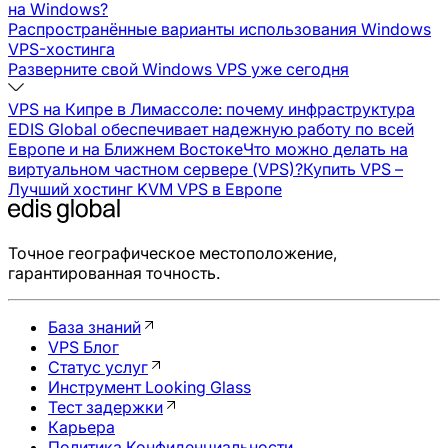
на Windows?
Распространённые варианты использования Windows
VPS-хостинга
Разверните свой Windows VPS уже сегодня
VPS на Кипре в Лимассоле: почему инфраструктура
EDIS Global обеспечивает надежную работу по всей
Европе и на Ближнем Востоке
Что можно делать на
виртуальном частном сервере (VPS)?
Купить VPS –
Лучший хостинг KVM VPS в Европе
Точное географическое местоположение,
гарантированная точность.
База знаний
VPS Блог
Статус услуг
Инструмент Looking Glass
Тест задержки
Карьера
Политика Конфиденциальности