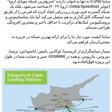
سایتا (Cyta) نه تنها به‌عنوان دارنده "سریع‌ترین شبکه موبایل اروپا"
(جوایز Ookla Speedtest، اروپا ۲۰۲۲) شناخته می‌شود، بلکه یک
شبکه گسترده فیبر نوری زیر‌دریایی ایجاد کرده که قبرس را از طریق
سه ایستگاه کابل‌گذاری به هم متصل می‌کند: آییا ناپا، پنتاسخینوس و
یروسکیپوس. لینک‌های ترانزیت با حداقل تأخیر و بیشترین افزونگی
طراحی شده‌اند.
سایتا کیفیت مورد نیاز ما را برای ارائه بهترین شبکه در جزیره به
مشتریان‌مان فراهم می‌کند.
بسیار سپاسگزارم از کریستینا، لوکاس، یانیس، ایاسوناس، ترپسا،
دوروس، ماریوس، و همه در ASN6866. صبر و حمایت شما در طول
این پروژه فوق‌العاده بود.