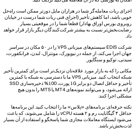
اجرای ربات معامله‌گر شما در هزاران مایل دورتر ممکن است راه‌حل
خوبی باشد، اما کاهش تأخیر (اجرای فنی ربات شما درست در خیابان
روبروی بورس اوراق بهادار) قطعاً شما را در موقعیتی بسیار
رضایت‌بخش‌تر نسبت به بیشتر شرکت‌کنندگان دیگر بازار قرار خواهد
داد.
شرکت EDIS سیستم‌های میزبانی VPS را در ۵۰ مکان در سراسر
جهان اجرا می‌کند، از جمله در نیویورک، مونترال، لندن، فرانکفورت،
سیدنی، توکیو و سنگاپور.
مکانی را که به بازار مورد علاقه‌تان نزدیک‌تر است برای کمترین تأخیر
شبکه انتخاب کنید. میزبانی VPS ما با دسترسی به شبکه با کمترین
تأخیر و حداقل اتصال دو برابر 1G پورت، 100% ذخیره‌سازی SSD
ارائه می‌شود، و می‌توانند نمونه‌های MT4 یا MT5 را بدون هیچ
مشکلی اجرا کنند.
نکته حرفه‌ای: برنامه‌های «پلاس» ما را انتخاب کنید. این برنامه‌ها
حداقل ۴ گیگابایت رم و ۲ هسته vCPU را شامل می‌شوند، که باعث
می‌شود ایستگاه معاملات مجازی شما پاسخگو و استفاده از آن بسیار
لذت‌بخش‌تر باشد.