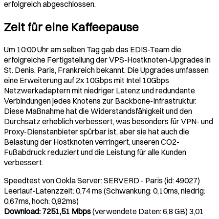
erfolgreich abgeschlossen.
Zeit für eine Kaffeepause
Um 10:00 Uhr am selben Tag gab das EDIS-Team die
erfolgreiche Fertigstellung der VPS-Hostknoten-Upgrades in
St. Denis, Paris, Frankreich bekannt. Die Upgrades umfassen
eine Erweiterung auf 2x 10Gbps mit Intel 10Gbps
Netzwerkadaptern mit niedriger Latenz und redundante
Verbindungen jedes Knotens zur Backbone-Infrastruktur.
Diese Maßnahme hat die Widerstandsfähigkeit und den
Durchsatz erheblich verbessert, was besonders für VPN- und
Proxy-Dienstanbieter spürbar ist, aber sie hat auch die
Belastung der Hostknoten verringert, unseren CO2-
Fußabdruck reduziert und die Leistung für alle Kunden
verbessert.
Speedtest von Ookla Server: SERVERD - Paris (id: 49027)
Leerlauf-Latenzzeit: 0,74 ms (Schwankung: 0,10ms, niedrig:
0,67ms, hoch: 0,82ms)
Download: 7251,51 Mbps
(verwendete Daten: 6,8 GB) 3,01