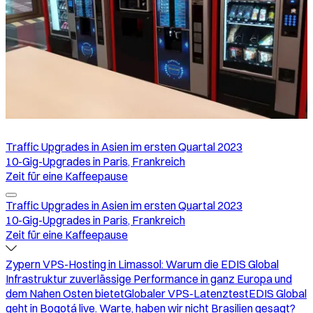
Traffic Upgrades in Asien im ersten Quartal 2023
10-Gig-Upgrades in Paris, Frankreich
Zeit für eine Kaffeepause
Traffic Upgrades in Asien im ersten Quartal 2023
10-Gig-Upgrades in Paris, Frankreich
Zeit für eine Kaffeepause
Zypern VPS-Hosting in Limassol: Warum die EDIS Global
Infrastruktur zuverlässige Performance in ganz Europa und
dem Nahen Osten bietet
Globaler VPS-Latenztest
EDIS Global
geht in Bogotá live. Warte, haben wir nicht Brasilien gesagt?