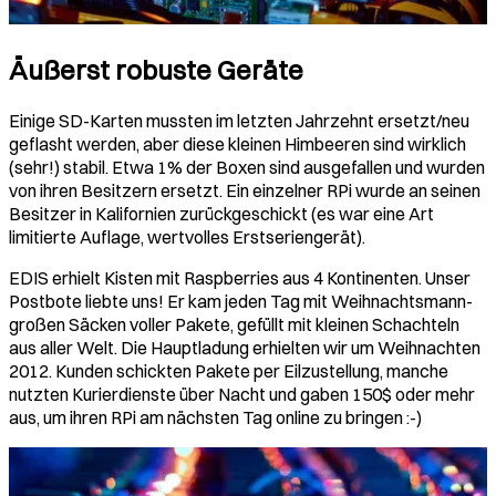
Äußerst robuste Geräte
Einige SD-Karten mussten im letzten Jahrzehnt ersetzt/neu
geflasht werden, aber diese kleinen Himbeeren sind wirklich
(sehr!) stabil. Etwa 1% der Boxen sind ausgefallen und wurden
von ihren Besitzern ersetzt. Ein einzelner RPi wurde an seinen
Besitzer in Kalifornien zurückgeschickt (es war eine Art
limitierte Auflage, wertvolles Erstseriengerät).
EDIS erhielt Kisten mit Raspberries aus 4 Kontinenten. Unser
Postbote liebte uns! Er kam jeden Tag mit Weihnachtsmann-
großen Säcken voller Pakete, gefüllt mit kleinen Schachteln
aus aller Welt. Die Hauptladung erhielten wir um Weihnachten
2012. Kunden schickten Pakete per Eilzustellung, manche
nutzten Kurierdienste über Nacht und gaben 150$ oder mehr
aus, um ihren RPi am nächsten Tag online zu bringen :-)