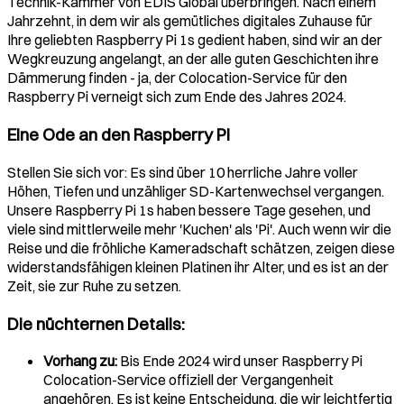
Technik-Kammer von EDIS Global überbringen. Nach einem
Jahrzehnt, in dem wir als gemütliches digitales Zuhause für
Ihre geliebten Raspberry Pi 1s gedient haben, sind wir an der
Wegkreuzung angelangt, an der alle guten Geschichten ihre
Dämmerung finden - ja, der Colocation-Service für den
Raspberry Pi verneigt sich zum Ende des Jahres 2024.
Eine Ode an den Raspberry Pi
Stellen Sie sich vor: Es sind über 10 herrliche Jahre voller
Höhen, Tiefen und unzähliger SD-Kartenwechsel vergangen.
Unsere Raspberry Pi 1s haben bessere Tage gesehen, und
viele sind mittlerweile mehr 'Kuchen' als 'Pi'. Auch wenn wir die
Reise und die fröhliche Kameradschaft schätzen, zeigen diese
widerstandsfähigen kleinen Platinen ihr Alter, und es ist an der
Zeit, sie zur Ruhe zu setzen.
Die nüchternen Details:
Vorhang zu:
Bis Ende 2024 wird unser Raspberry Pi
Colocation-Service offiziell der Vergangenheit
angehören. Es ist keine Entscheidung, die wir leichtfertig